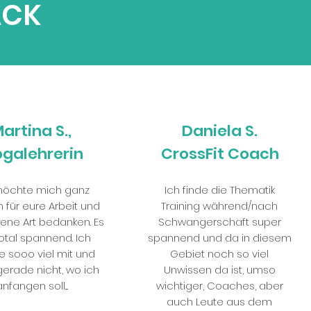
ACK
artina S.,
Daniela S.
galehrerin
CrossFit Coach
möchte mich ganz
Ich finde die Thematik
h für eure Arbeit und
Training während/nach
fene Art bedanken. Es
Schwangerschaft super
otal spannend. Ich
spannend und da in diesem
 sooo viel mit und
Gebiet noch so viel
gerade nicht, wo ich
Unwissen da ist, umso
anfangen soll....
wichtiger, Coaches, aber
auch Leute aus dem