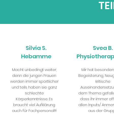
TE
Silvia S.
Svea B.
Hebamme
Physiotherap
Macht unbedingt weiter,
Mir hat besonder
denn die jungen Frauen
Begeisterung, Neug
werden immer sportlicher
kritische
und teils haben sie ganz
Auseinandersetzu
schlechte
dem Thema gefalle
Körperkenntnisse. Es
dass ihr immer of
braucht viel Aufklärung
allen Inputs/ Anme
auch für Fachpersonal!!!
aus der Grup