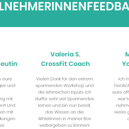
ILNEHMERINNENFEEDB
Valeria S.
M
eutin
CrossFit Coach
Yo
s eure
Vielen Dank für den extrem
Ich 
ier und
spannenden Workshop und
herzlic
die lehrreichen Inputs. Ich
eure of
ng mit
durfte sehr viel Spannendes
war t
n!! Und
lernen und bin nun bereit,
nehme
fen mit
das Wissen an die
weiss 
rkungen
Athletinnen in meiner Box
pe
weitergeben zu können!