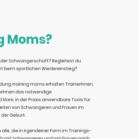
ng Moms?
in der Schwangerschaft? Begleitest du
t beim sportlichen Wiedereinstieg?
ildung
training moms
erhalten TrainerInnen,
orInnen das notwendige
klare, in der Praxis anwendbare Tools für
leiten von Schwangeren und Frauen im
 der Geburt.
n alle, die in irgendeiner Form im Trainings-
h mit Schwangeren und mit Frauen nach